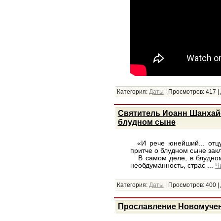
Категория:
Даты
|
Просмотров:
417
|
Святитель Иоанн Шанхайс
блудном сыне
«И рече юнейший... отц
притче о блудном сыне зак
В самом деле, в блудном
необдуманность, страс
...
Ч
Категория:
Даты
|
Просмотров:
400
|
Прославление Новомучен