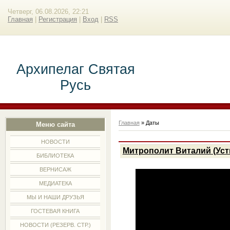
Четверг, 06.08.2026, 22:21
Главная
|
Регистрация
|
Вход
|
RSS
Архипелаг Святая
Русь
Главная
»
Даты
Меню сайта
НОВОСТИ
Митрополит Виталий (Уст
БИБЛИОТЕКА
ВЕРНИСАЖ
МЕДИАТЕКА
МЫ И НАШИ ДРУЗЬЯ
ГОСТЕВАЯ КНИГА
НОВОСТИ (РЕЗЕРВ. СТР.)