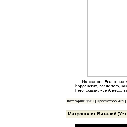
Из святого Евангелия мы
Иорданских, после того, ка
Него, сказал:
«се Агнец... 
Категория:
Даты
|
Просмотров:
439
|
Митрополит Виталий (Уст