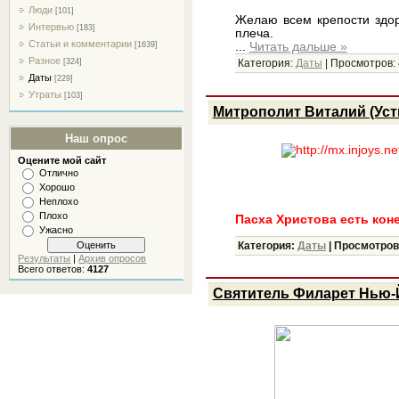
Люди
[101]
Желаю всем крепости здор
Интервью
[183]
плеча.
Статьи и комментарии
[1639]
...
Читать дальше »
Разное
[324]
Категория:
Даты
|
Просмотров:
Даты
[229]
Утраты
[103]
Митрополит Виталий (Уст
Наш опрос
Оцените мой сайт
Отлично
Хорошо
Неплохо
Плохо
Пасха Христова есть кон
Ужасно
Категория:
Даты
|
Просмотров
Результаты
|
Архив опросов
Всего ответов:
4127
Святитель Филарет Нью-