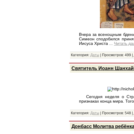
Вчера за всенощным бдени
Симеон сподобился принят
Иисуса Христа
...
Читать да
Категория:
Даты
|
Просмотров:
499
|
Святитель Иоанн Шанхай
Сегодня неделя о Страш
признаках конца мира. Того
Категория:
Даты
|
Просмотров:
548
|
Донбасс Молитва ребёнк