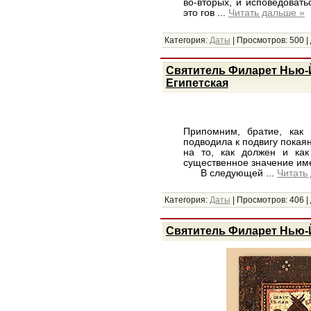
во-вторых, и исповедовать
это гов
...
Читать дальше »
Категория:
Даты
|
Просмотров:
500
|
Святитель Филарет Нью-Й
Египетская
Припомним, братие, как 
подводила к подвигу покая
на то, как должен и как
существенное значение име
В следующей
...
Читать
Категория:
Даты
|
Просмотров:
406
|
Святитель Филарет Нью-Й