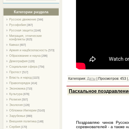
Категории раздела
Русское движение
[344]
Русофобия
[367]
Русская защита
[1144]
Миграция, этнические
конфликты
[615]
Кавказ
[607]
Армия и нацбезопасность
[573]
Образование и наука
[296]
Демография
[120]
Социальная сфера
[754]
Протест
[517]
Власть и народ
[1115]
Категория:
Даты
|
Просмотров:
453
|
Правопорядок
[414]
Экономика
[710]
Пасхальное поздравлени
Культура
[676]
Религия
[507]
Экология
[126]
Обломки Империи
[5143]
Зарубежье
[990]
Внешняя политика
[148]
Поздравляю чинов Русско
соревнователей - а также 
Сербия
[170]